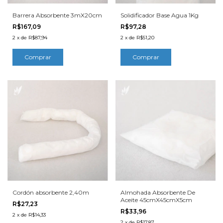
Barrera Absorbente 3mX20cm
Solidificador Base Agua 1Kg
R$167,09
R$97,28
2
x
de
R$87,94
2
x
de
R$51,20
Cordón absorbente 2,40m
Almohada Absorbente De
Aceite 45cmX45cmX5cm
R$27,23
R$33,96
2
x
de
R$14,33
2
x
de
R$17,87