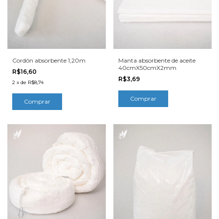
Cordón absorbente 1,20m
Manta absorbente de aceite
40cmX50cmX2mm
R$16,60
R$3,69
2
x
de
R$8,74