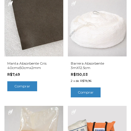
Manta Absorbente Gris
Barrera Absorbente
40cmx50cmx2mm
3mX12.5cm
R$7,49
R$150,03
2
x
de
R$78,96