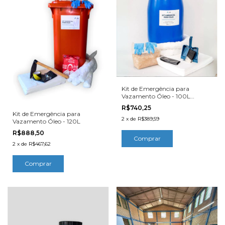
Kit de Emergência para
Vazamento Óleo - 100L
Bombona
R$740,25
Kit de Emergência para
2
x
de
R$389,59
Vazamento Óleo - 120L
R$888,50
2
x
de
R$467,62