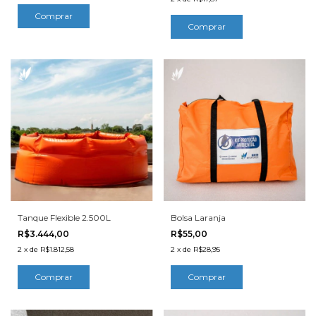
Tanque Flexible 2.500L
Bolsa Laranja
R$3.444,00
R$55,00
2
x
de
R$1.812,58
2
x
de
R$28,95