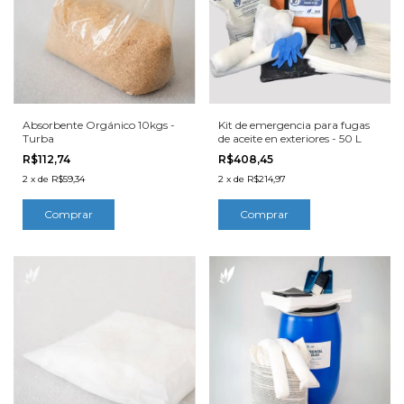
Absorbente Orgánico 10kgs -
Kit de emergencia para fugas
Turba
de aceite en exteriores - 50 L
R$112,74
R$408,45
2
x
de
R$59,34
2
x
de
R$214,97