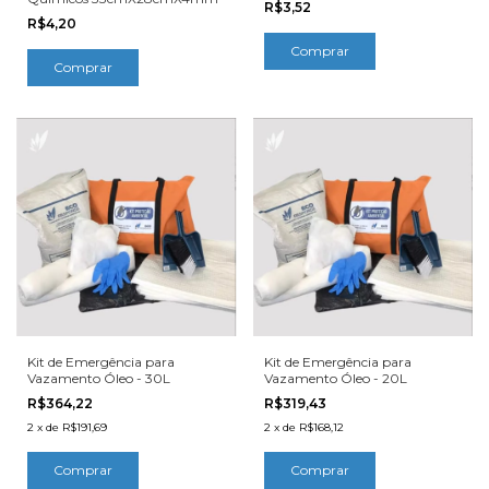
R$3,52
R$4,20
Kit de Emergência para
Kit de Emergência para
Vazamento Óleo - 30L
Vazamento Óleo - 20L
R$364,22
R$319,43
2
x
de
R$191,69
2
x
de
R$168,12