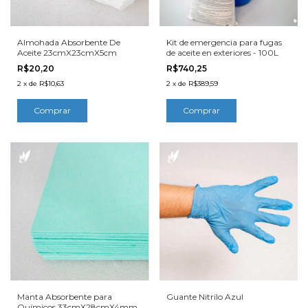
Almohada Absorbente De
Kit de emergencia para fugas
Aceite 23cmX23cmX5cm
de aceite en exteriores - 100L
R$20,20
R$740,25
2
x
de
R$10,63
2
x
de
R$389,59
Manta Absorbente para
Guante Nitrilo Azul
Químicos 33cmX28cmX4mm