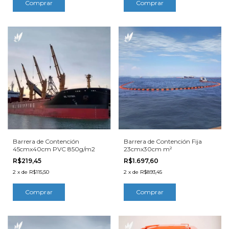
Barrera de Contención
Barrera de Contención Fija
45cmx40cm PVC 850g/m2
23cmx30cm m²
R$219,45
R$1.697,60
2
x
de
R$115,50
2
x
de
R$893,45