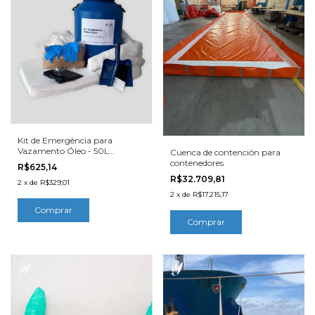
Kit de Emergência para
Vazamento Óleo - 50L
Cuenca de contención para
Bombona
contenedores
R$625,14
R$32.709,81
2
x
de
R$329,01
2
x
de
R$17.215,17