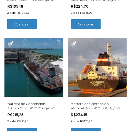
R$199,18
R$224,70
2
x
de
R$104,83
2
x
de
R$118,26
Barrera de Contención
Barrera de Contención
30cmx35cm PVC 850g/m2
45cmx40cm PVC 1000g/m2
R$215,25
R$234,15
2
x
de
R$113,29
2
x
de
R$123,23