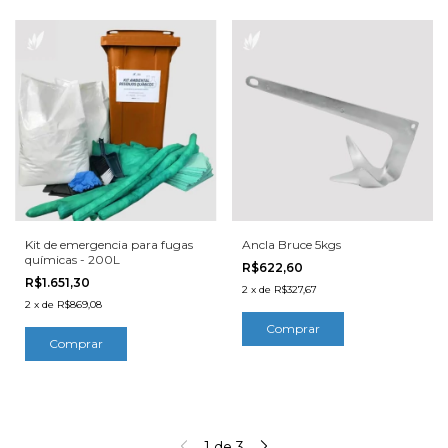
Kit de emergencia para fugas
Ancla Bruce 5kgs
químicas - 200L
R$622,60
R$1.651,30
2
x
de
R$327,67
2
x
de
R$869,08
1
de
3