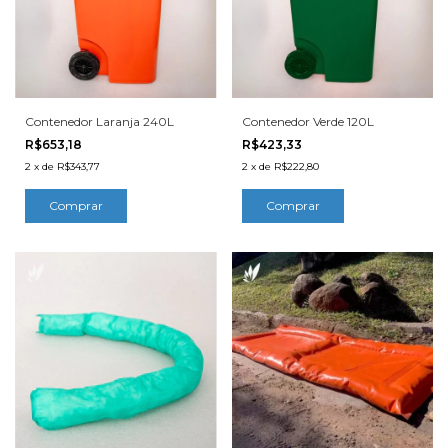
Contenedor Laranja 240L
Contenedor Verde 120L
R$653,18
R$423,33
2
x
de
R$343,77
2
x
de
R$222,80