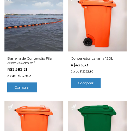
Barreira de Contenção Fija
Contenedor Laranja 120L
35cmx40cm m²
R$423,33
R$2.582,21
2
x
de
R$222,80
2
x
de
R$1.359,02