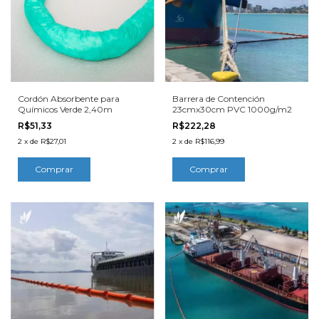
Cordón Absorbente para
Barrera de Contención
Químicos Verde 2,40m
23cmx30cm PVC 1000g/m2
R$51,33
R$222,28
2
x
de
R$27,01
2
x
de
R$116,99