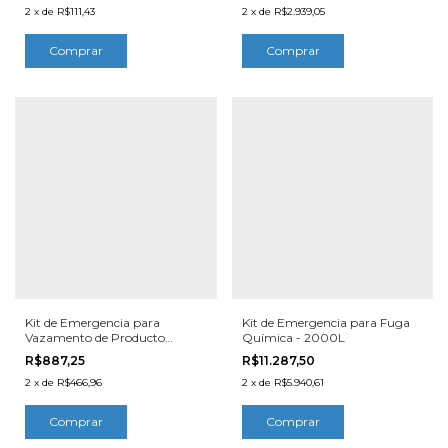
2
x
de
R$111,43
2
x
de
R$2.939,05
Kit de Emergencia para
Kit de Emergencia para Fuga
Vazamento de Producto
Química - 2000L
Químico - 100L
R$887,25
R$11.287,50
2
x
de
R$466,96
2
x
de
R$5.940,61