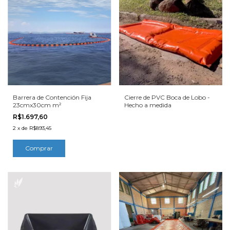
Barrera de Contención Fija
Cierre de PVC Boca de Lobo -
23cmx30cm m²
Hecho a medida
R$1.697,60
2
x
de
R$893,45