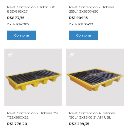
Palet Contención 1 Bidón 100L
Palet Contención 2 Bidones
865X865X27
255L 1.3X650X450
R$873,75
R$1.909,15
2
x
de
R$459,85
2
x
de
R$1.004,79
Palet Contención 2 Bidones 75L
Palet Contención 4 Bidones
1132X660X22
150L 1.3X1.3X0.21 AM UBL
R$1.778,20
R$2.299,35