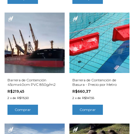
Barrera de Contención
Barrera de Contención de
45cmx40cm PVC 850g/m2
Basura - Precio por Metro
R$219,45
R$660,37
2
x
de
R$115,50
2
x
de
R$347,55