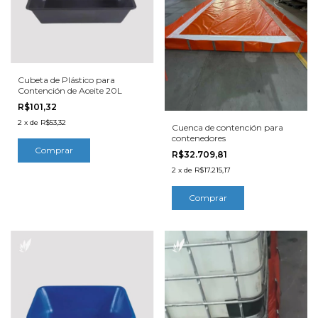
Cubeta de Plástico para
Contención de Aceite 20L
R$101,32
2
x
de
R$53,32
Cuenca de contención para
contenedores
R$32.709,81
2
x
de
R$17.215,17