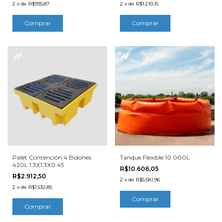
2
x
de
R$935,87
2
x
de
R$1.210,15
Palet Contención 4 Bidones
Tanque Flexible 10.000L
420L 1.3X1.3X0.45
R$10.606,05
R$2.912,50
2
x
de
R$5.581,96
2
x
de
R$1.532,85