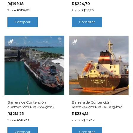
R$199,18
R$224,70
2
x
de
R$104,83
2
x
de
R$118,26
Barrera de Contención
Barrera de Contención
30cmx35cm PVC 850g/m2
45cmx40cm PVC 1000g/m2
R$215,25
R$234,15
2
x
de
R$113,29
2
x
de
R$123,23