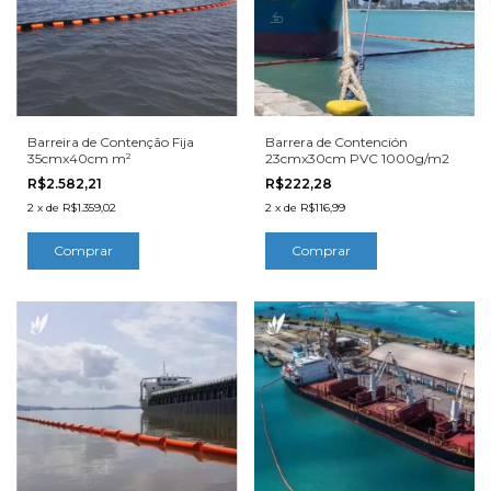
Barreira de Contenção Fija
Barrera de Contención
35cmx40cm m²
23cmx30cm PVC 1000g/m2
R$2.582,21
R$222,28
2
x
de
R$1.359,02
2
x
de
R$116,99