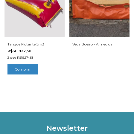
Tanque Flotante 5m3
Veda Bueiro - A medida
R$30.922,50
2
x
de
R$16.274,51
Newsletter