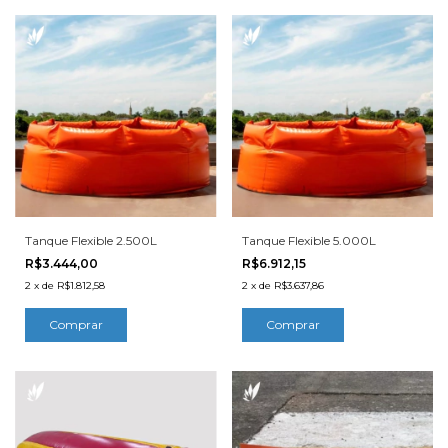
Tanque Flexible 2.500L
Tanque Flexible 5.000L
R$3.444,00
R$6.912,15
2
x
de
R$1.812,58
2
x
de
R$3.637,86