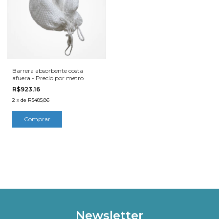
Barrera absorbente costa
afuera - Precio por metro
R$923,16
2
x
de
R$485,86
Newsletter