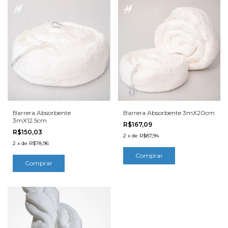
Barrera Absorbente
Barrera Absorbente 3mX20cm
3mX12.5cm
R$167,09
R$150,03
2
x
de
R$87,94
2
x
de
R$78,96