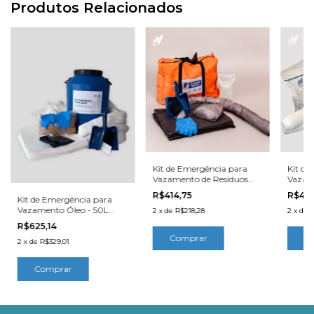
Produtos Relacionados
Kit de Emergência para
Kit de
Vazamento de Resíduos
Vazam
Base Água - 50L
Extern
R$414,75
R$40
Kit de Emergência para
Vazamento Óleo - 50L
2
x
de
R$218,28
2
x
de
R
Bombona
R$625,14
2
x
de
R$329,01