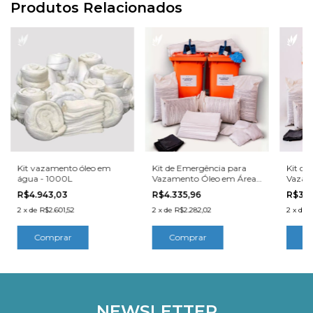
Produtos Relacionados
Kit vazamento óleo em
Kit de Emergência para
Kit de
água - 1000L
Vazamento Óleo em Área
Vazam
Interna - 1000L
Extern
R$4.943,03
R$4.335,96
R$3.3
2
x
de
R$2.601,52
2
x
de
R$2.282,02
2
x
de
R
NEWSLETTER