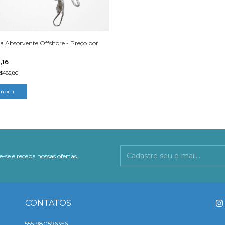
ra Absorvente Offshore - Preço por
,16
$485,86
-se e receba nossas ofertas.
CONTATOS
5551980596356