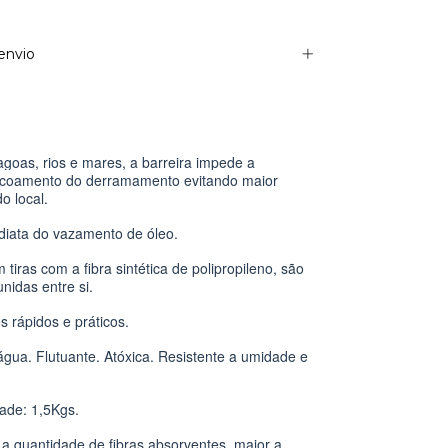
envio
lagoas, rios e mares, a barreira impede a
coamento do derramamento evitando maior
o local.
diata do vazamento de óleo.
 tiras com a fibra sintética de polipropileno, são
nidas entre si.
s rápidos e práticos.
água. Flutuante. Atóxica. Resistente a umidade e
dade: 1,5Kgs.
 a quantidade de fibras absorventes, maior a