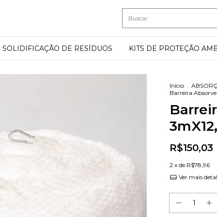
SOLIDIFICAÇÃO DE RESÍDUOS
KITS DE PROTEÇÃO AM
Início
.
ABSORÇ
Barreira Absorv
Barrei
3mX12
R$150,03
2
x de
R$78,96
Ver mais deta