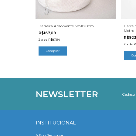
Barreira Absorvente 3mX20cm
Barrei
Metro
R$167,09
R$923
2
x
de
R$87,94
2
x
de
R
NEWSLETTER
Cadastre
INSTITUCIONAL
A Eco Response