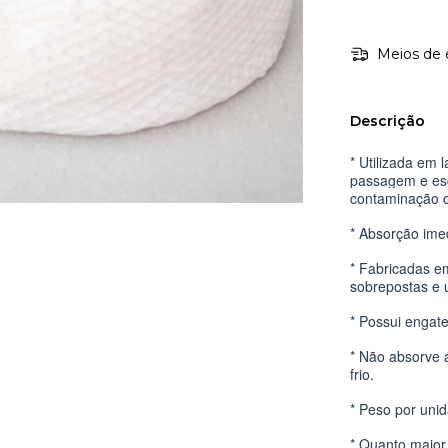
Meios de 
Descrição
* Utilizada em 
passagem e es
contaminação d
* Absorção ime
* Fabricadas em
sobrepostas e u
* Possui engate
* Não absorve 
frio.
* Peso por uni
* Quanto maior